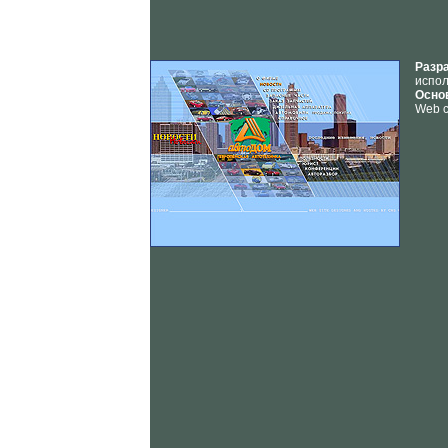
Разр
испол
Осно
Web с