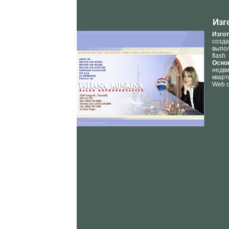
Изг
Изгот
созда
выпол
flash
Осно
недви
квар
Web с