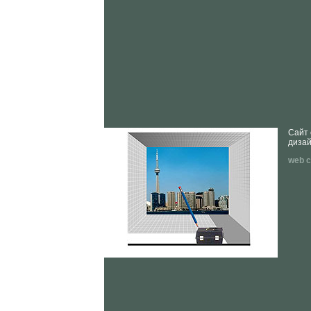
Сайт 
дизай
web са