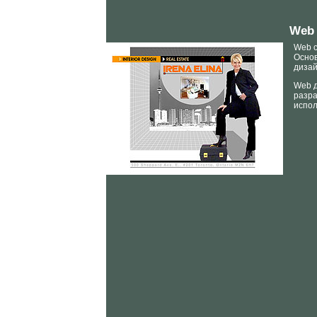
Web 
Web с
Основ
дизай
Web д
разра
испол