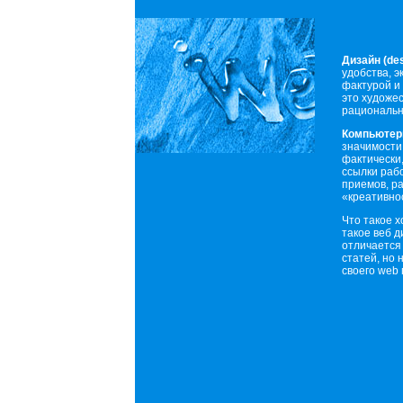
Дизайн (des
удобства, э
фактурой и
это художе
рациональн
Компьютер
значимости 
фактически,
ссылки рабо
приемов, ра
«креативнос
Что такое х
такое веб д
отличается 
статей, но
своего web